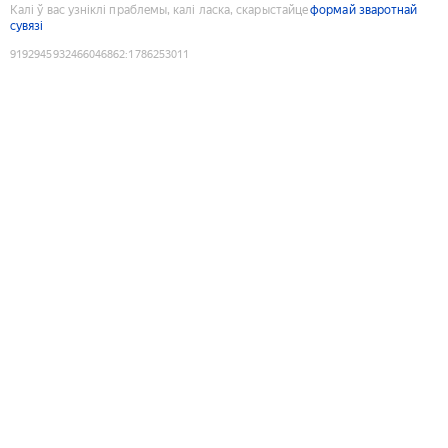
Калі ў вас узніклі праблемы, калі ласка, скарыстайце
формай зваротнай
сувязі
9192945932466046862
:
1786253011