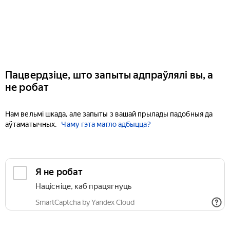
Пацвердзіце, што запыты адпраўлялі вы, а
не робат
Нам вельмі шкада, але запыты з вашай прылады падобныя да
аўтаматычных.
Чаму гэта магло адбыцца?
Я не робат
Націсніце, каб працягнуць
SmartCaptcha by Yandex Cloud