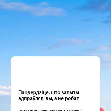
Пацвердзіце, што запыты
адпраўлялі вы, а не робат