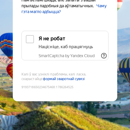
Нам вельмі шкада, але запыты з вашай
прылады падобныя да аўтаматычных.
Чаму
гэта магло адбыцца?
Я не робат
Націсніце, каб працягнуць
SmartCaptcha by Yandex Cloud
Калі ў вас узніклі праблемы, калі ласка,
скарыстайце
формай зваротнай сувязі
9193718650234675468
:
1786264525