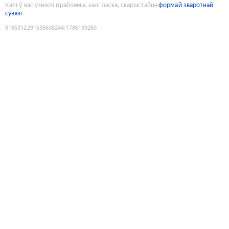
Калі ў вас узніклі праблемы, калі ласка, скарыстайце
формай зваротнай
сувязі
9185312291535638244
:
1786139260