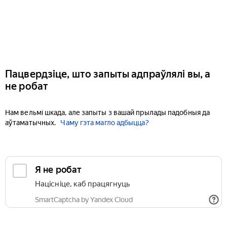
Пацвердзіце, што запыты адпраўлялі вы, а
не робат
Нам вельмі шкада, але запыты з вашай прылады падобныя да
аўтаматычных.
Чаму гэта магло адбыцца?
Я не робат
Націсніце, каб працягнуць
SmartCaptcha by Yandex Cloud