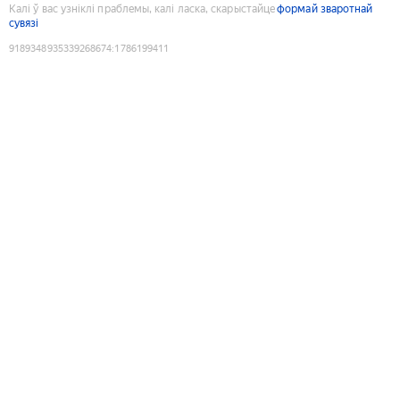
Калі ў вас узніклі праблемы, калі ласка, скарыстайце
формай зваротнай
сувязі
9189348935339268674
:
1786199411