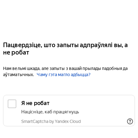
Пацвердзіце, што запыты адпраўлялі вы, а
не робат
Нам вельмі шкада, але запыты з вашай прылады падобныя да
аўтаматычных.
Чаму гэта магло адбыцца?
Я не робат
Націсніце, каб працягнуць
SmartCaptcha by Yandex Cloud