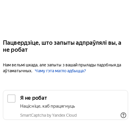
Пацвердзіце, што запыты адпраўлялі вы, а
не робат
Нам вельмі шкада, але запыты з вашай прылады падобныя да
аўтаматычных.
Чаму гэта магло адбыцца?
Я не робат
Націсніце, каб працягнуць
SmartCaptcha by Yandex Cloud