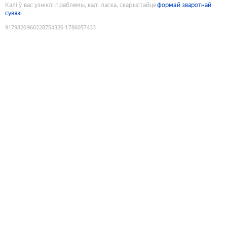
Калі ў вас узніклі праблемы, калі ласка, скарыстайце
формай зваротнай
сувязі
9179820960228754326
:
1786057433