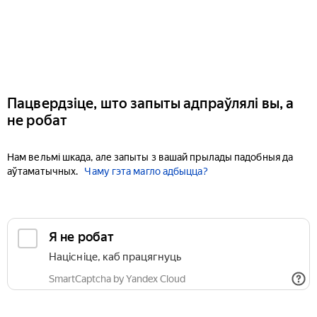
Пацвердзіце, што запыты адпраўлялі вы, а
не робат
Нам вельмі шкада, але запыты з вашай прылады падобныя да
аўтаматычных.
Чаму гэта магло адбыцца?
Я не робат
Націсніце, каб працягнуць
SmartCaptcha by Yandex Cloud