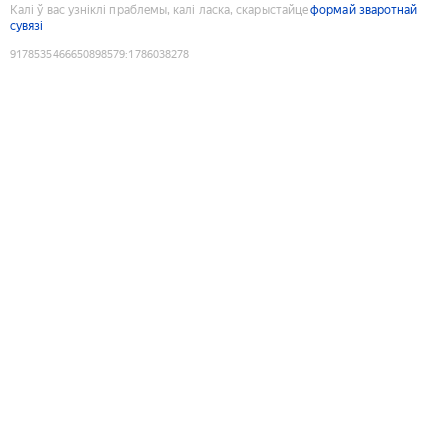
Калі ў вас узніклі праблемы, калі ласка, скарыстайце
формай зваротнай
сувязі
9178535466650898579
:
1786038278