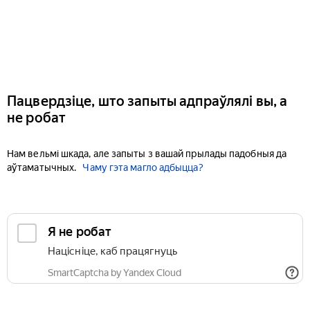
Пацвердзіце, што запыты адпраўлялі вы, а
не робат
Нам вельмі шкада, але запыты з вашай прылады падобныя да
аўтаматычных.
Чаму гэта магло адбыцца?
Я не робат
Націсніце, каб працягнуць
SmartCaptcha by Yandex Cloud