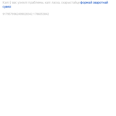
Калі ў вас узніклі праблемы, калі ласка, скарыстайце
формай зваротнай
сувязі
9179579962499028342
:
1786053842