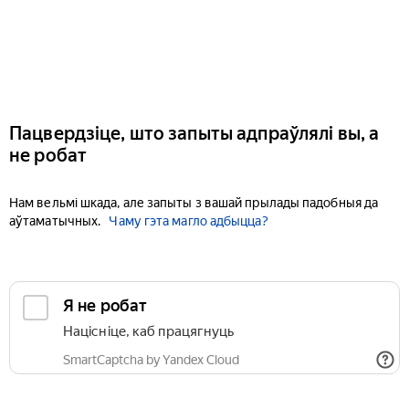
Пацвердзіце, што запыты адпраўлялі вы, а
не робат
Нам вельмі шкада, але запыты з вашай прылады падобныя да
аўтаматычных.
Чаму гэта магло адбыцца?
Я не робат
Націсніце, каб працягнуць
SmartCaptcha by Yandex Cloud