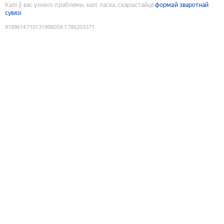
Калі ў вас узніклі праблемы, калі ласка, скарыстайце
формай зваротнай
сувязі
9189614710131998059
:
1786203371