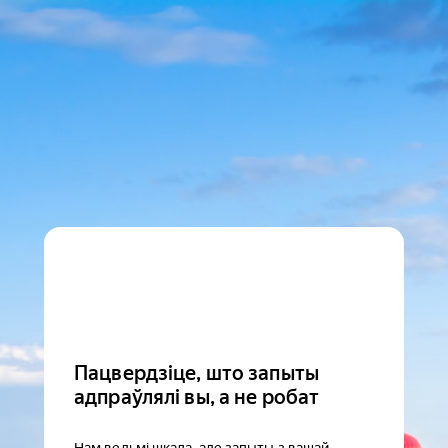
Пацвердзіце, што запыты
адпраўлялі вы, а не робат