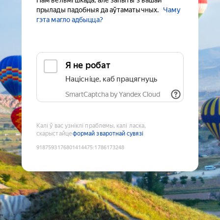
Нам вельмі шкада, але запыты з вашай
прылады падобныя да аўтаматычных.
Чаму
гэта магло адбыцца?
Я не робат
Націсніце, каб працягнуць
SmartCaptcha by Yandex Cloud
Калі ў вас узніклі праблемы, калі ласка,
скарыстайце
формай зваротнай сувязі
9187593176801414475
:
1786173248