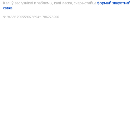
Калі ў вас узніклі праблемы, калі ласка, скарыстайце
формай зваротнай
сувязі
9194636790559073694
:
1786278206