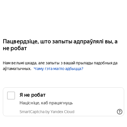
Пацвердзіце, што запыты адпраўлялі вы, а
не робат
Нам вельмі шкада, але запыты з вашай прылады падобныя да
аўтаматычных.
Чаму гэта магло адбыцца?
Я не робат
Націсніце, каб працягнуць
SmartCaptcha by Yandex Cloud