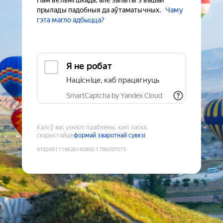
Нам вельмі шкада, але запыты з вашай
прылады падобныя да аўтаматычных.
Чаму
гэта магло адбыцца?
Я не робат
Націсніце, каб працягнуць
SmartCaptcha by Yandex Cloud
Калі ў вас узніклі праблемы, калі ласка,
скарыстайце
формай зваротнай сувязі
9182481119626140892
:
1786097073