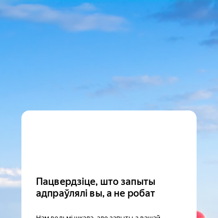
Пацвердзіце, што запыты
адпраўлялі вы, а не робат