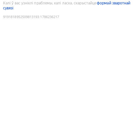
Калі ў вас узніклі праблемы, калі ласка, скарыстайце
формай зваротнай
сувязі
9191818952509813193
:
1786236217