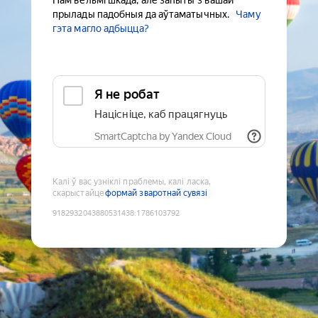
Нам вельмі шкада, але запыты з вашай
прылады падобныя да аўтаматычных.
Чаму
гэта магло адбыцца?
Я не робат
Націсніце, каб працягнуць
SmartCaptcha by Yandex Cloud
Калі ў вас узніклі праблемы, калі ласка,
скарыстайце
формай зваротнай сувязі
9182932043880531438
:
1786103792