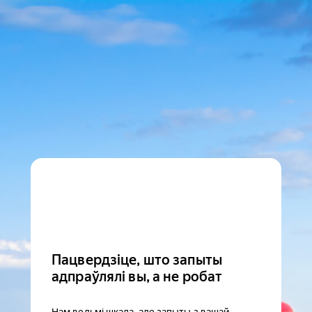
Пацвердзіце, што запыты
адпраўлялі вы, а не робат