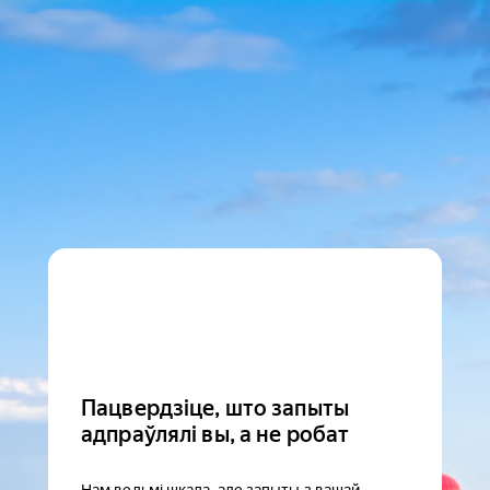
Пацвердзіце, што запыты
адпраўлялі вы, а не робат