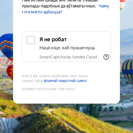
Нам вельмі шкада, але запыты з вашай
прылады падобныя да аўтаматычных.
Чаму
гэта магло адбыцца?
Я не робат
Націсніце, каб працягнуць
SmartCaptcha by Yandex Cloud
Калі ў вас узніклі праблемы, калі ласка,
скарыстайце
формай зваротнай сувязі
9184960118310212594
:
1786134013