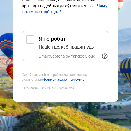
Нам вельмі шкада, але запыты з вашай
прылады падобныя да аўтаматычных.
Чаму
гэта магло адбыцца?
Я не робат
Націсніце, каб працягнуць
SmartCaptcha by Yandex Cloud
Калі ў вас узніклі праблемы, калі ласка,
скарыстайце
формай зваротнай сувязі
9176480960254749734
:
1786007663