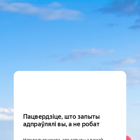
Пацвердзіце, што запыты
адпраўлялі вы, а не робат