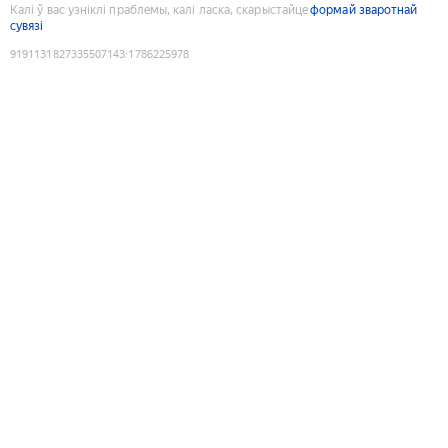
Калі ў вас узніклі праблемы, калі ласка, скарыстайце
формай зваротнай
сувязі
9191131827335507143
:
1786225978