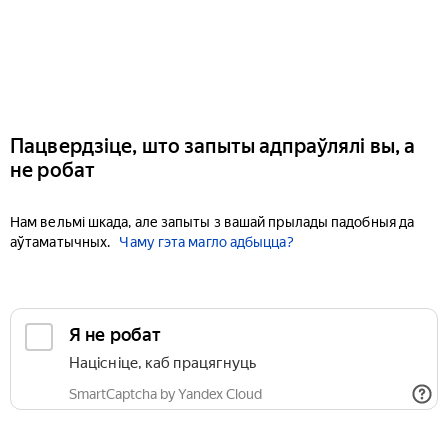
Пацвердзіце, што запыты адпраўлялі вы, а
не робат
Нам вельмі шкада, але запыты з вашай прылады падобныя да
аўтаматычных.
Чаму гэта магло адбыцца?
Я не робат
Націсніце, каб працягнуць
SmartCaptcha by Yandex Cloud