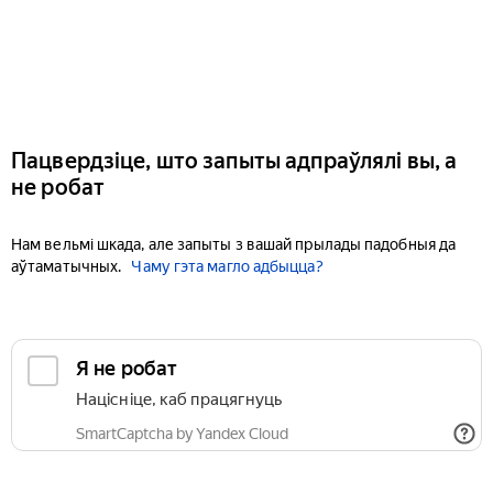
Пацвердзіце, што запыты адпраўлялі вы, а
не робат
Нам вельмі шкада, але запыты з вашай прылады падобныя да
аўтаматычных.
Чаму гэта магло адбыцца?
Я не робат
Націсніце, каб працягнуць
SmartCaptcha by Yandex Cloud