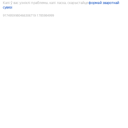
Калі ў вас узніклі праблемы, калі ласка, скарыстайце
формай зваротнай
сувязі
9174959980466306719
:
1785984999