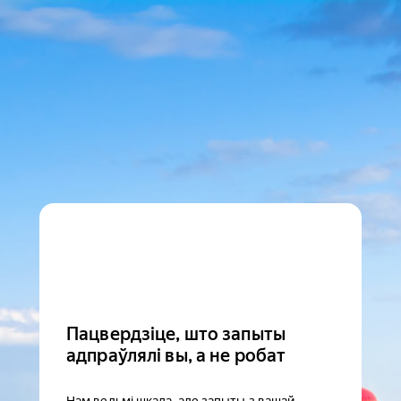
Пацвердзіце, што запыты
адпраўлялі вы, а не робат