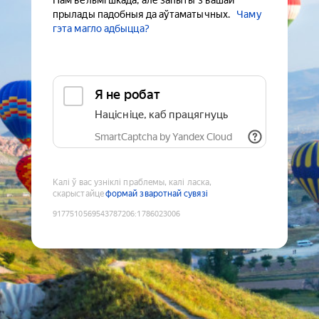
Нам вельмі шкада, але запыты з вашай
прылады падобныя да аўтаматычных.
Чаму
гэта магло адбыцца?
Я не робат
Націсніце, каб працягнуць
SmartCaptcha by Yandex Cloud
Калі ў вас узніклі праблемы, калі ласка,
скарыстайце
формай зваротнай сувязі
9177510569543787206
:
1786023006