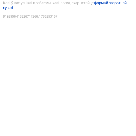
Калі ў вас узніклі праблемы, калі ласка, скарыстайце
формай зваротнай
сувязі
9192956418226717266
:
1786253167