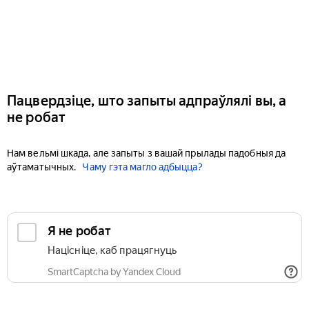
Пацвердзіце, што запыты адпраўлялі вы, а
не робат
Нам вельмі шкада, але запыты з вашай прылады падобныя да
аўтаматычных.
Чаму гэта магло адбыцца?
Я не робат
Націсніце, каб працягнуць
SmartCaptcha by Yandex Cloud