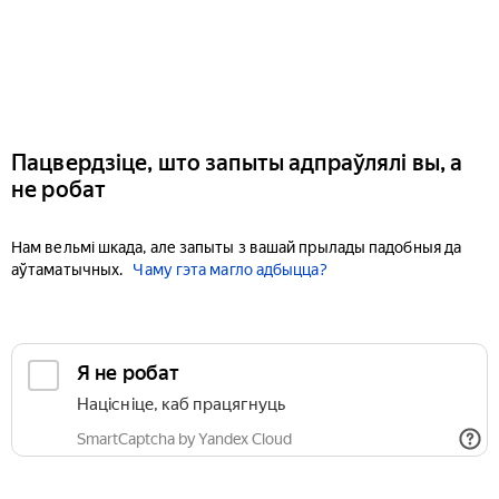
Пацвердзіце, што запыты адпраўлялі вы, а
не робат
Нам вельмі шкада, але запыты з вашай прылады падобныя да
аўтаматычных.
Чаму гэта магло адбыцца?
Я не робат
Націсніце, каб працягнуць
SmartCaptcha by Yandex Cloud