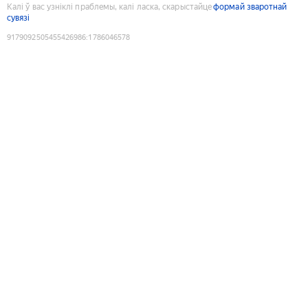
Калі ў вас узніклі праблемы, калі ласка, скарыстайце
формай зваротнай
сувязі
9179092505455426986
:
1786046578