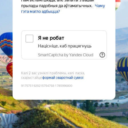
Нам вельмі шкада, але запыты з вашай
прылады падобныя да аўтаматычных.
Чаму
гэта магло адбыцца?
Я не робат
Націсніце, каб працягнуць
SmartCaptcha by Yandex Cloud
Калі ў вас узніклі праблемы, калі ласка,
скарыстайце
формай зваротнай сувязі
9175751929215754758
:
1785996800