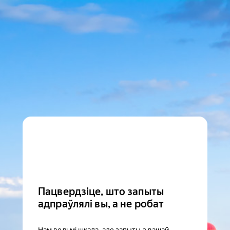
Пацвердзіце, што запыты
адпраўлялі вы, а не робат