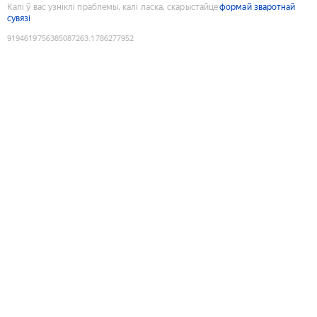
Калі ў вас узніклі праблемы, калі ласка, скарыстайце
формай зваротнай
сувязі
9194619756385087263
:
1786277952