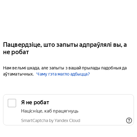
Пацвердзіце, што запыты адпраўлялі вы, а
не робат
Нам вельмі шкада, але запыты з вашай прылады падобныя да
аўтаматычных.
Чаму гэта магло адбыцца?
Я не робат
Націсніце, каб працягнуць
SmartCaptcha by Yandex Cloud