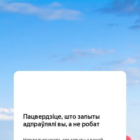
Пацвердзіце, што запыты
адпраўлялі вы, а не робат