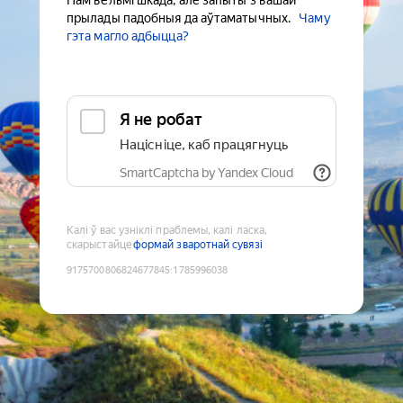
Нам вельмі шкада, але запыты з вашай
прылады падобныя да аўтаматычных.
Чаму
гэта магло адбыцца?
Я не робат
Націсніце, каб працягнуць
SmartCaptcha by Yandex Cloud
Калі ў вас узніклі праблемы, калі ласка,
скарыстайце
формай зваротнай сувязі
9175700806824677845
:
1785996038