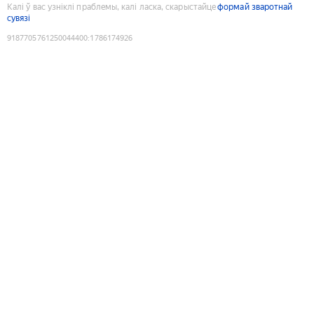
Калі ў вас узніклі праблемы, калі ласка, скарыстайце
формай зваротнай
сувязі
9187705761250044400
:
1786174926