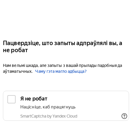
Пацвердзіце, што запыты адпраўлялі вы, а
не робат
Нам вельмі шкада, але запыты з вашай прылады падобныя да
аўтаматычных.
Чаму гэта магло адбыцца?
Я не робат
Націсніце, каб працягнуць
SmartCaptcha by Yandex Cloud