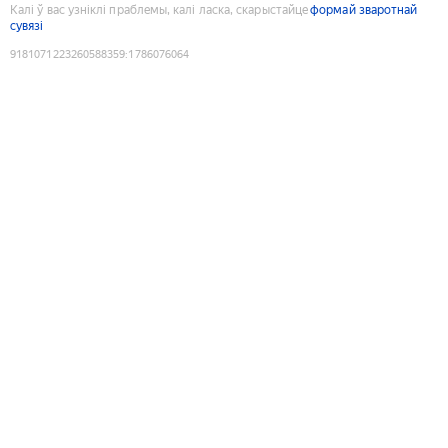
Калі ў вас узніклі праблемы, калі ласка, скарыстайце
формай зваротнай
сувязі
9181071223260588359
:
1786076064