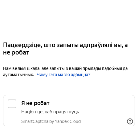
Пацвердзіце, што запыты адпраўлялі вы, а
не робат
Нам вельмі шкада, але запыты з вашай прылады падобныя да
аўтаматычных.
Чаму гэта магло адбыцца?
Я не робат
Націсніце, каб працягнуць
SmartCaptcha by Yandex Cloud