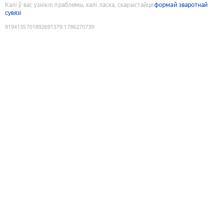
Калі ў вас узніклі праблемы, калі ласка, скарыстайце
формай зваротнай
сувязі
9194135701892691379
:
1786270739