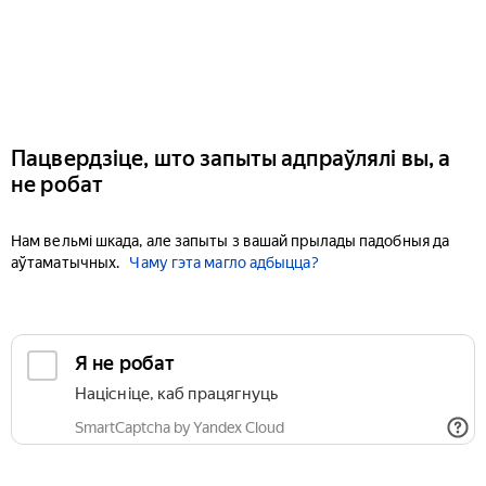
Пацвердзіце, што запыты адпраўлялі вы, а
не робат
Нам вельмі шкада, але запыты з вашай прылады падобныя да
аўтаматычных.
Чаму гэта магло адбыцца?
Я не робат
Націсніце, каб працягнуць
SmartCaptcha by Yandex Cloud