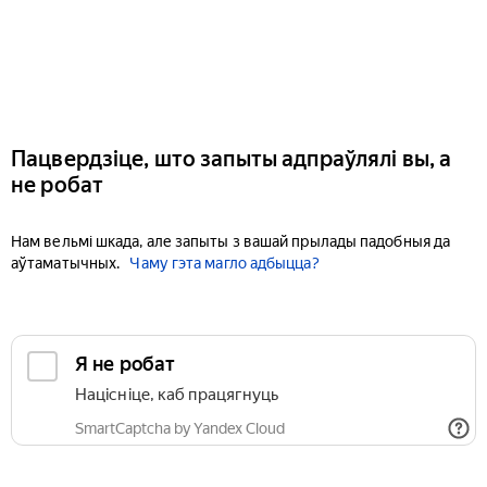
Пацвердзіце, што запыты адпраўлялі вы, а
не робат
Нам вельмі шкада, але запыты з вашай прылады падобныя да
аўтаматычных.
Чаму гэта магло адбыцца?
Я не робат
Націсніце, каб працягнуць
SmartCaptcha by Yandex Cloud