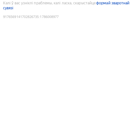
Калі ў вас узніклі праблемы, калі ласка, скарыстайце
формай зваротнай
сувязі
9176569141702826735
:
1786008977