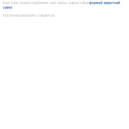
Калі ў вас узніклі праблемы, калі ласка, скарыстайце
формай зваротнай
сувязі
9181434564340545091
:
1786081478