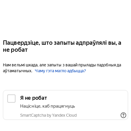
Пацвердзіце, што запыты адпраўлялі вы, а
не робат
Нам вельмі шкада, але запыты з вашай прылады падобныя да
аўтаматычных.
Чаму гэта магло адбыцца?
Я не робат
Націсніце, каб працягнуць
SmartCaptcha by Yandex Cloud