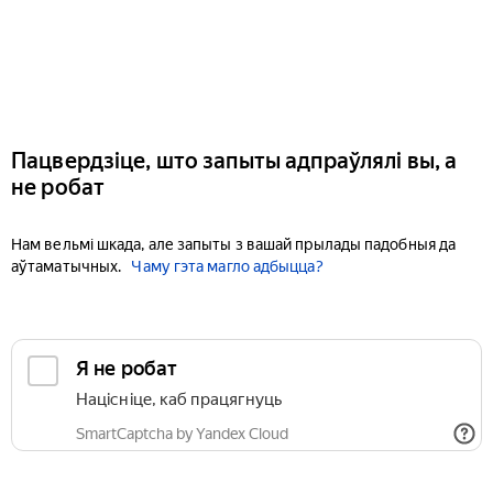
Пацвердзіце, што запыты адпраўлялі вы, а
не робат
Нам вельмі шкада, але запыты з вашай прылады падобныя да
аўтаматычных.
Чаму гэта магло адбыцца?
Я не робат
Націсніце, каб працягнуць
SmartCaptcha by Yandex Cloud