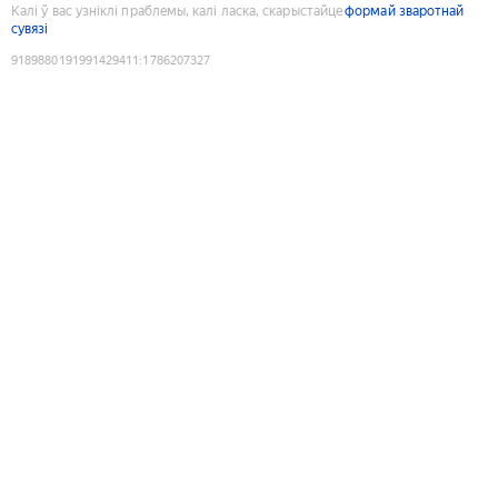
Калі ў вас узніклі праблемы, калі ласка, скарыстайце
формай зваротнай
сувязі
9189880191991429411
:
1786207327