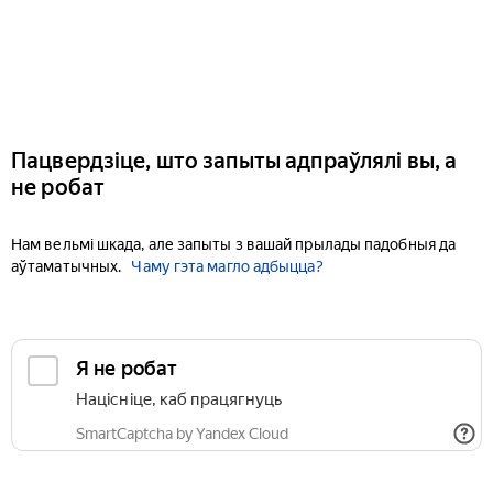
Пацвердзіце, што запыты адпраўлялі вы, а
не робат
Нам вельмі шкада, але запыты з вашай прылады падобныя да
аўтаматычных.
Чаму гэта магло адбыцца?
Я не робат
Націсніце, каб працягнуць
SmartCaptcha by Yandex Cloud