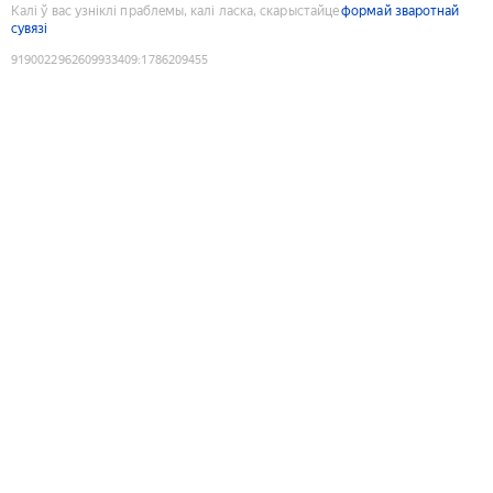
Калі ў вас узніклі праблемы, калі ласка, скарыстайце
формай зваротнай
сувязі
9190022962609933409
:
1786209455