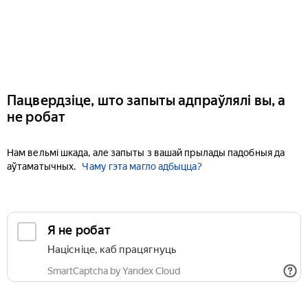
Пацвердзіце, што запыты адпраўлялі вы, а
не робат
Нам вельмі шкада, але запыты з вашай прылады падобныя да
аўтаматычных.
Чаму гэта магло адбыцца?
Я не робат
Націсніце, каб працягнуць
SmartCaptcha by Yandex Cloud