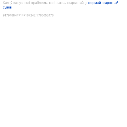
Калі ў вас узніклі праблемы, калі ласка, скарыстайце
формай зваротнай
сувязі
9179488447147187242
:
1786052478