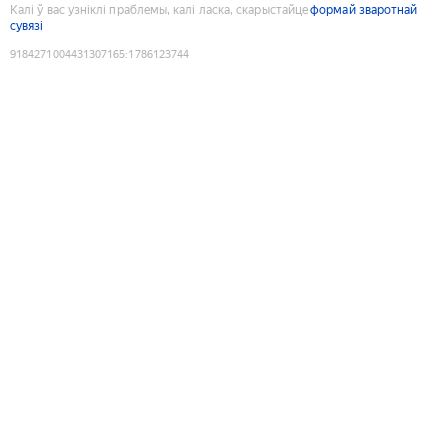
Калі ў вас узніклі праблемы, калі ласка, скарыстайце
формай зваротнай
сувязі
9184271004431307165
:
1786123744