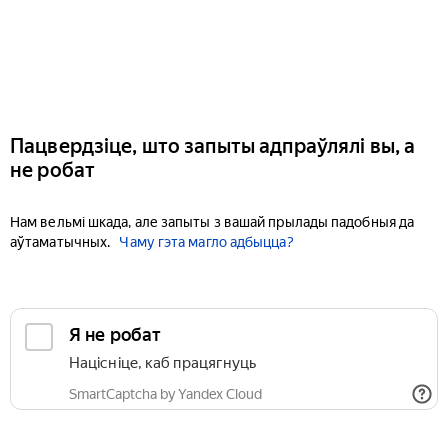
Пацвердзіце, што запыты адпраўлялі вы, а
не робат
Нам вельмі шкада, але запыты з вашай прылады падобныя да
аўтаматычных.
Чаму гэта магло адбыцца?
Я не робат
Націсніце, каб працягнуць
SmartCaptcha by Yandex Cloud