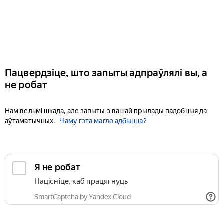
Пацвердзіце, што запыты адпраўлялі вы, а
не робат
Нам вельмі шкада, але запыты з вашай прылады падобныя да
аўтаматычных.
Чаму гэта магло адбыцца?
Я не робат
Націсніце, каб працягнуць
SmartCaptcha by Yandex Cloud