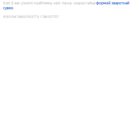
Калі ў вас узніклі праблемы, калі ласка, скарыстайце
формай зваротнай
сувязі
9183194748507933773
:
1786107707