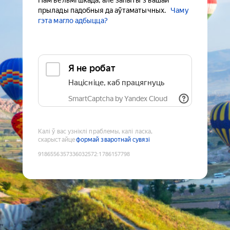
Нам вельмі шкада, але запыты з вашай
прылады падобныя да аўтаматычных.
Чаму
гэта магло адбыцца?
Я не робат
Націсніце, каб працягнуць
SmartCaptcha by Yandex Cloud
Калі ў вас узніклі праблемы, калі ласка,
скарыстайце
формай зваротнай сувязі
9186556357336032572
:
1786157798