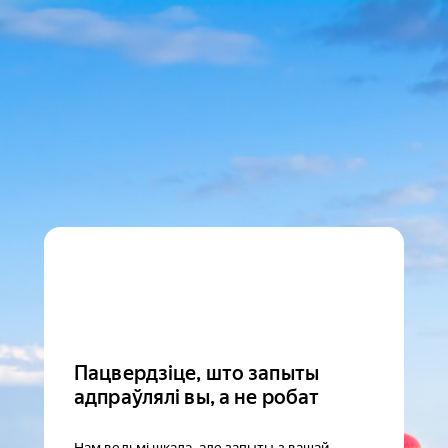
Пацвердзіце, што запыты
адпраўлялі вы, а не робат