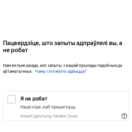
Пацвердзіце, што запыты адпраўлялі вы, а
не робат
Нам вельмі шкада, але запыты з вашай прылады падобныя да
аўтаматычных.
Чаму гэта магло адбыцца?
Я не робат
Націсніце, каб працягнуць
SmartCaptcha by Yandex Cloud