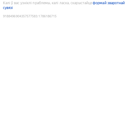
Калі ў вас узніклі праблемы, калі ласка, скарыстайце
формай зваротнай
сувязі
9188496904357577583
:
1786186715