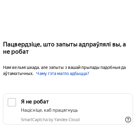
Пацвердзіце, што запыты адпраўлялі вы, а
не робат
Нам вельмі шкада, але запыты з вашай прылады падобныя да
аўтаматычных.
Чаму гэта магло адбыцца?
Я не робат
Націсніце, каб працягнуць
SmartCaptcha by Yandex Cloud