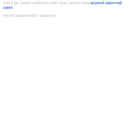
Калі ў вас узніклі праблемы, калі ласка, скарыстайце
формай зваротнай
сувязі
9193437768028706592
:
1786260339