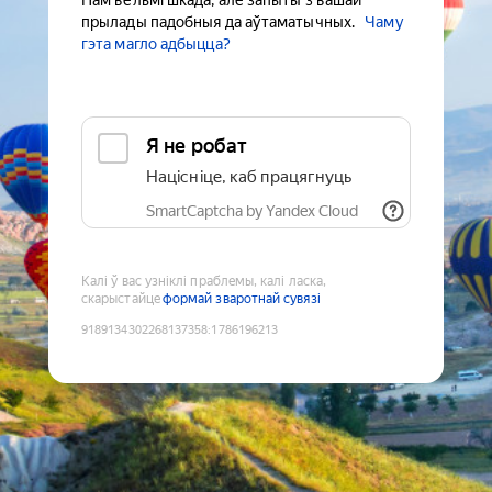
Нам вельмі шкада, але запыты з вашай
прылады падобныя да аўтаматычных.
Чаму
гэта магло адбыцца?
Я не робат
Націсніце, каб працягнуць
SmartCaptcha by Yandex Cloud
Калі ў вас узніклі праблемы, калі ласка,
скарыстайце
формай зваротнай сувязі
9189134302268137358
:
1786196213