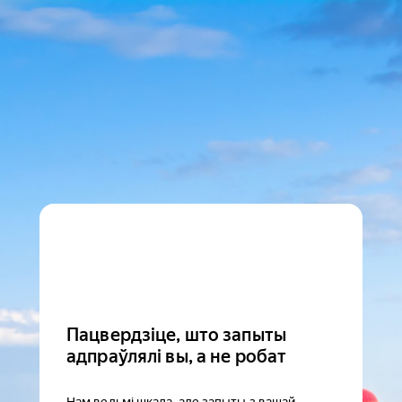
Пацвердзіце, што запыты
адпраўлялі вы, а не робат