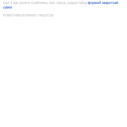
Калі ў вас узніклі праблемы, калі ласка, скарыстайце
формай зваротнай
сувязі
9189873409230790008
:
1786207226