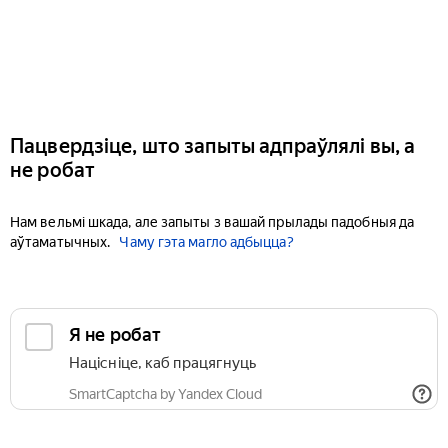
Пацвердзіце, што запыты адпраўлялі вы, а
не робат
Нам вельмі шкада, але запыты з вашай прылады падобныя да
аўтаматычных.
Чаму гэта магло адбыцца?
Я не робат
Націсніце, каб працягнуць
SmartCaptcha by Yandex Cloud