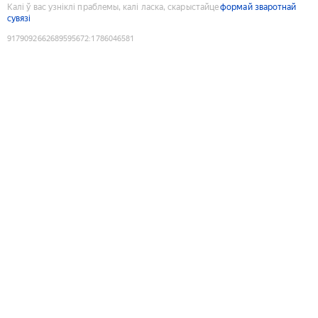
Калі ў вас узніклі праблемы, калі ласка, скарыстайце
формай зваротнай
сувязі
9179092662689595672
:
1786046581