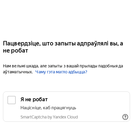
Пацвердзіце, што запыты адпраўлялі вы, а
не робат
Нам вельмі шкада, але запыты з вашай прылады падобныя да
аўтаматычных.
Чаму гэта магло адбыцца?
Я не робат
Націсніце, каб працягнуць
SmartCaptcha by Yandex Cloud