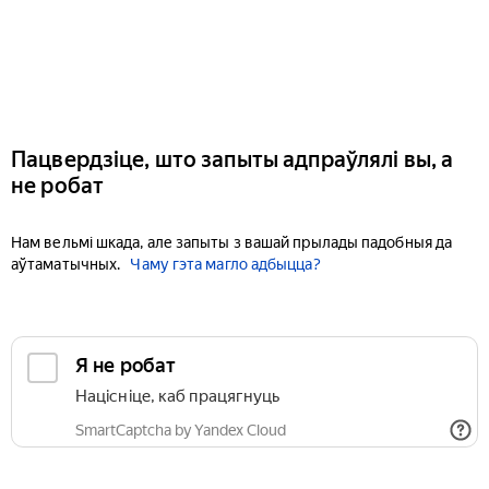
Пацвердзіце, што запыты адпраўлялі вы, а
не робат
Нам вельмі шкада, але запыты з вашай прылады падобныя да
аўтаматычных.
Чаму гэта магло адбыцца?
Я не робат
Націсніце, каб працягнуць
SmartCaptcha by Yandex Cloud