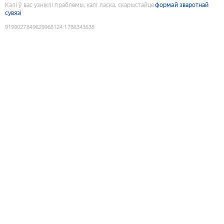
Калі ў вас узніклі праблемы, калі ласка, скарыстайце
формай зваротнай
сувязі
9199027849629968124
:
1786343638