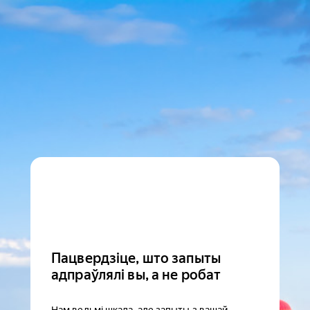
Пацвердзіце, што запыты
адпраўлялі вы, а не робат