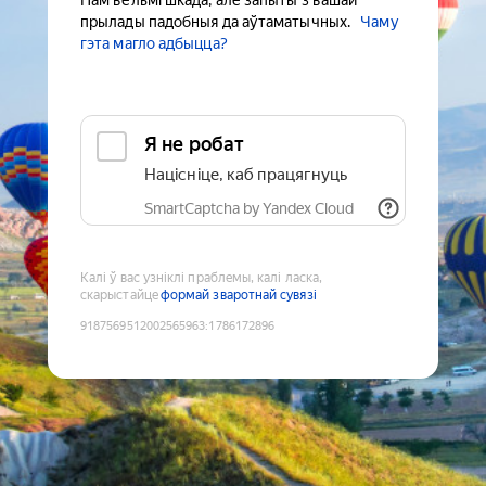
Нам вельмі шкада, але запыты з вашай
прылады падобныя да аўтаматычных.
Чаму
гэта магло адбыцца?
Я не робат
Націсніце, каб працягнуць
SmartCaptcha by Yandex Cloud
Калі ў вас узніклі праблемы, калі ласка,
скарыстайце
формай зваротнай сувязі
9187569512002565963
:
1786172896