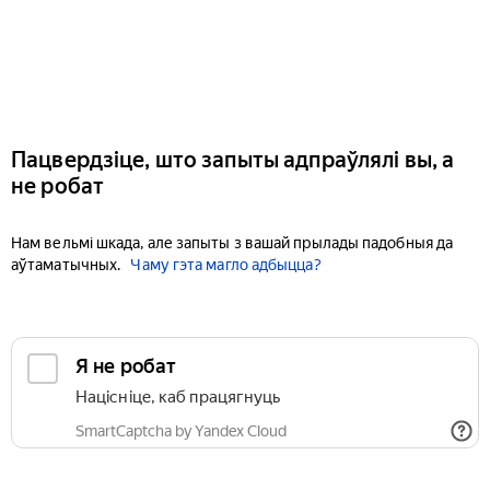
Пацвердзіце, што запыты адпраўлялі вы, а
не робат
Нам вельмі шкада, але запыты з вашай прылады падобныя да
аўтаматычных.
Чаму гэта магло адбыцца?
Я не робат
Націсніце, каб працягнуць
SmartCaptcha by Yandex Cloud