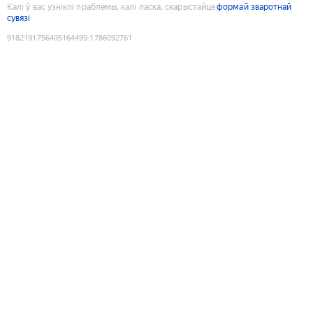
Калі ў вас узніклі праблемы, калі ласка, скарыстайце
формай зваротнай
сувязі
9182191756405164499
:
1786092761