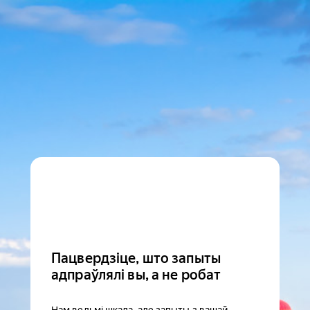
Пацвердзіце, што запыты
адпраўлялі вы, а не робат