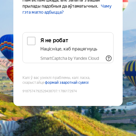
Нам вельмі шкада, але запыты з вашай
прылады падобныя да аўтаматычных.
Чаму
гэта магло адбыцца?
Я не робат
Націсніце, каб працягнуць
SmartCaptcha by Yandex Cloud
Калі ў вас узніклі праблемы, калі ласка,
скарыстайце
формай зваротнай сувязі
9187574792529438707
:
1786172974