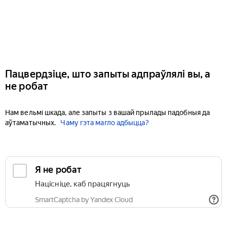
Пацвердзіце, што запыты адпраўлялі вы, а
не робат
Нам вельмі шкада, але запыты з вашай прылады падобныя да
аўтаматычных.
Чаму гэта магло адбыцца?
Я не робат
Націсніце, каб працягнуць
SmartCaptcha by Yandex Cloud