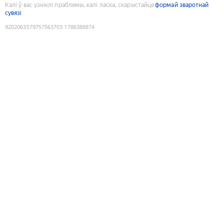
Калі ў вас узніклі праблемы, калі ласка, скарыстайце
формай зваротнай
сувязі
9202063579757563703
:
1786388874