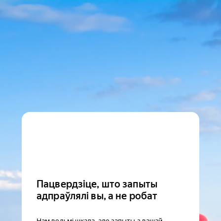
Пацвердзіце, што запыты
адпраўлялі вы, а не робат