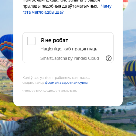
Нам вельмі шкада, але запыты з вашай
прылады падобныя да аўтаматычных.
Чаму
гэта магло адбыцца?
Я не робат
Націсніце, каб працягнуць
SmartCaptcha by Yandex Cloud
Калі ў вас узніклі праблемы, калі ласка,
скарыстайце
формай зваротнай сувязі
9180772105162248677
:
1786071606