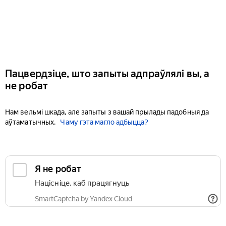
Пацвердзіце, што запыты адпраўлялі вы, а
не робат
Нам вельмі шкада, але запыты з вашай прылады падобныя да
аўтаматычных.
Чаму гэта магло адбыцца?
Я не робат
Націсніце, каб працягнуць
SmartCaptcha by Yandex Cloud