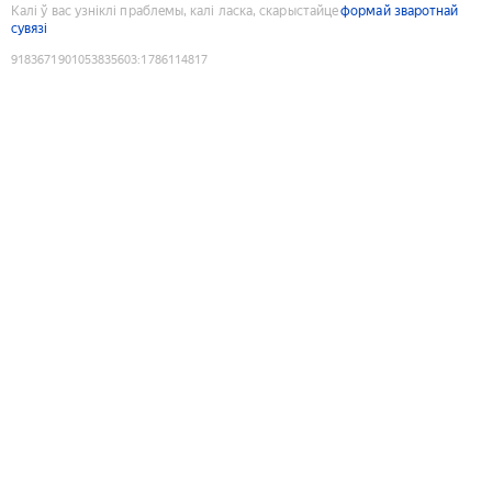
Калі ў вас узніклі праблемы, калі ласка, скарыстайце
формай зваротнай
сувязі
9183671901053835603
:
1786114817