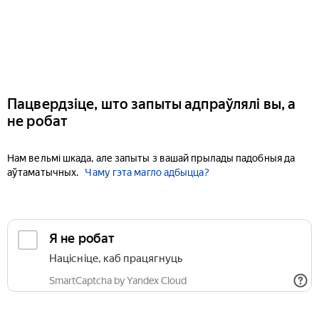
Пацвердзіце, што запыты адпраўлялі вы, а
не робат
Нам вельмі шкада, але запыты з вашай прылады падобныя да
аўтаматычных.
Чаму гэта магло адбыцца?
Я не робат
Націсніце, каб працягнуць
SmartCaptcha by Yandex Cloud