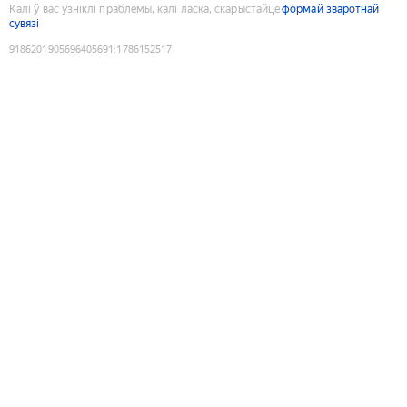
Калі ў вас узніклі праблемы, калі ласка, скарыстайце
формай зваротнай
сувязі
9186201905696405691
:
1786152517