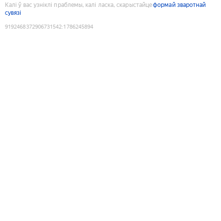
Калі ў вас узніклі праблемы, калі ласка, скарыстайце
формай зваротнай
сувязі
9192468372906731542
:
1786245894