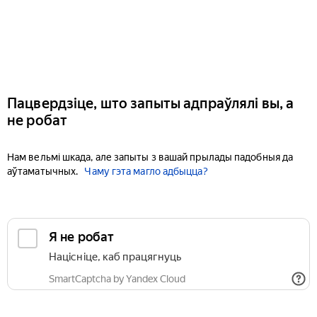
Пацвердзіце, што запыты адпраўлялі вы, а
не робат
Нам вельмі шкада, але запыты з вашай прылады падобныя да
аўтаматычных.
Чаму гэта магло адбыцца?
Я не робат
Націсніце, каб працягнуць
SmartCaptcha by Yandex Cloud