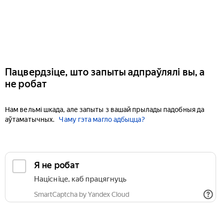
Пацвердзіце, што запыты адпраўлялі вы, а
не робат
Нам вельмі шкада, але запыты з вашай прылады падобныя да
аўтаматычных.
Чаму гэта магло адбыцца?
Я не робат
Націсніце, каб працягнуць
SmartCaptcha by Yandex Cloud