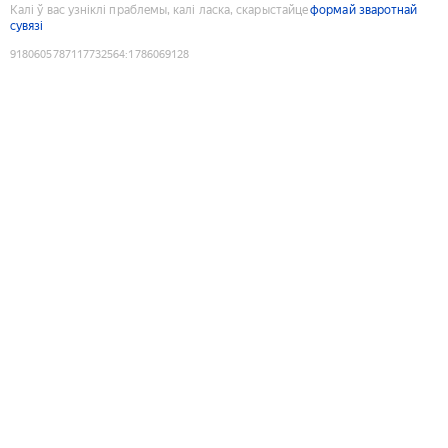
Калі ў вас узніклі праблемы, калі ласка, скарыстайце
формай зваротнай
сувязі
9180605787117732564
:
1786069128