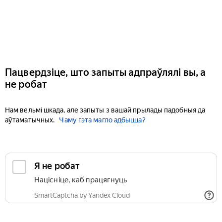
Пацвердзіце, што запыты адпраўлялі вы, а
не робат
Нам вельмі шкада, але запыты з вашай прылады падобныя да
аўтаматычных.
Чаму гэта магло адбыцца?
Я не робат
Націсніце, каб працягнуць
SmartCaptcha by Yandex Cloud