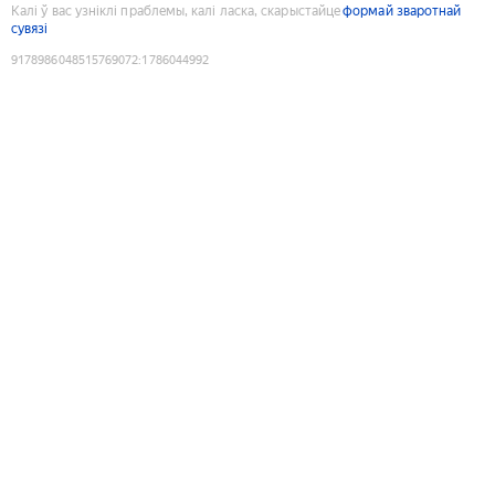
Калі ў вас узніклі праблемы, калі ласка, скарыстайце
формай зваротнай
сувязі
9178986048515769072
:
1786044992